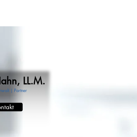
Hahn, LL.M.
nwalt | Partner
ntakt