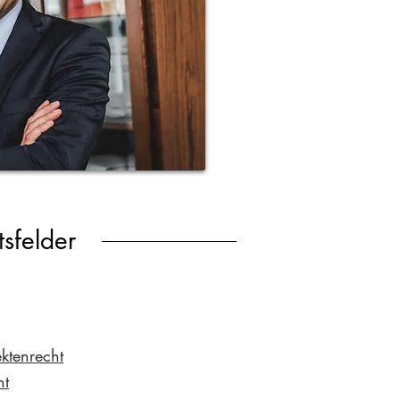
tsfelder
ktenrecht
ht